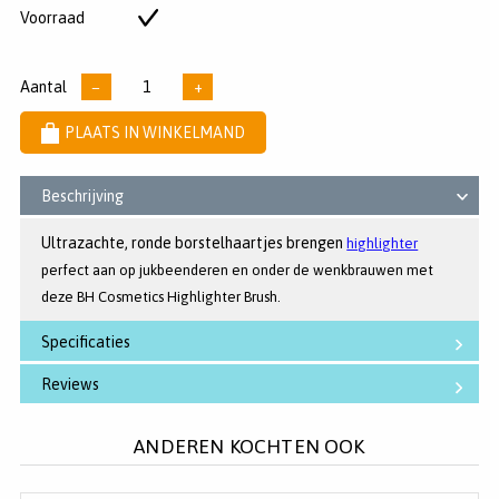
5
Voorraad
Op
sterren
voorraad
Aantal
−
+
PLAATS IN WINKELMAND
Beschrijving
Ultrazachte, ronde borstelhaartjes brengen
highlighter
perfect aan op jukbeenderen en onder de wenkbrauwen met
deze BH Cosmetics Highlighter Brush.
Specificaties
Reviews
ANDEREN KOCHTEN OOK