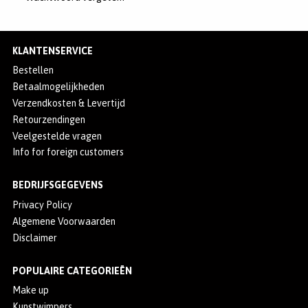
MERKEN
INLOGGEN
KLANTENSERVICE
REGISTREREN
Bestellen
Betaalmogelijkheden
HELP
Verzendkosten & Levertijd
KLANTENSERVICE
Retourzendingen
Veelgestelde vragen
Info for foreign customers
Zoeken
BEDRIJFSGEGEVENS
Privacy Policy
Algemene Voorwaarden
Disclaimer
POPULAIRE CATEGORIEËN
Make up
Kunstwimpers