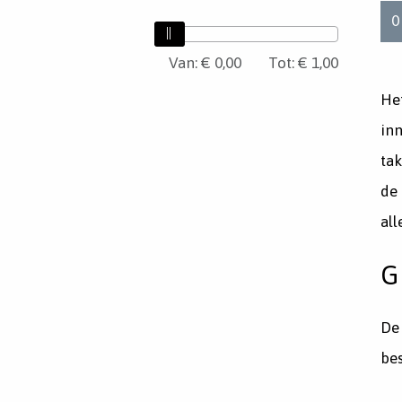
0
Van:
Van
€ 0,00
Tot:
€ 1,00
Het
Tot
inn
tak
de 
al
G
De 
bes