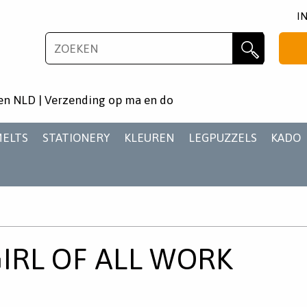
I
NIEUWSBRIEF
Zoeken
Wil je als eerste op de hoogste zijn van het laatste
en NLD | Verzending op ma en do
nieuws en aanbiedingen?
MELTS
STATIONERY
KLEUREN
LEGPUZZELS
KADO
AANMELDEN
IRL OF ALL WORK