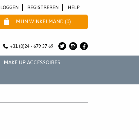
NLOGGEN
REGISTREREN
HELP
MIJN WINKELMAND
(
0
)
+31 (0)24 - 679 37 69
ALICE
ALICE
ALICE
&
&
&
MAKE UP ACCESSOIRES
JO
JO
JO
OP
OP
OP
TWITTER
INSTAGRAM
FACEBOOK