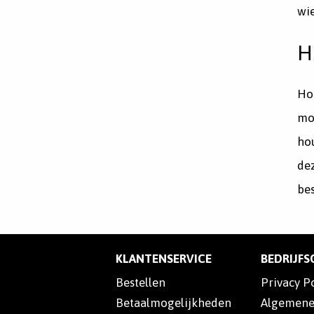
wie
H
Hop
mog
hou
dez
bes
KLANTENSERVICE
BEDRIJF
Bestellen
Privacy P
Betaalmogelijkheden
Algemene