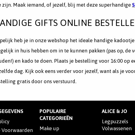
 zijn. Maak iemand, of jezelf, blij met deze superhandige
S
ANDIGE GIFTS ONLINE BESTELL
elijk heb je in onze webshop het ideale handige kadootje 
elijk in huis hebben om in te kunnen pakken (pas op, de ve
den!) en kado te doen. Plaats je bestelling voor 16:00 op 
elfde dag. Kijk ook eens verder voor jezelf, want als je vo
telling gratis door ons verstuurd.
SGEGEVENS
POPULAIRE
ALICE & JO
CATEGORIEËN
olicy
Legpuzzels
Make up
Volwassenen
 Voorwaarden