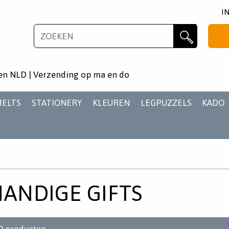
I
NIEUWSBRIEF
Zoeken
Wil je als eerste op de hoogste zijn van het laatste
en NLD | Verzending op ma en do
nieuws en aanbiedingen?
MELTS
STATIONERY
KLEUREN
LEGPUZZELS
KADO
AANMELDEN
ANDIGE GIFTS
0
producten