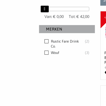
S
Van:
Van
€ 0,00
Tot:
€ 42,00
Tot
MERKEN
Rustic Fare Drink
(
2
)
Co.
Wouf
(
3
)