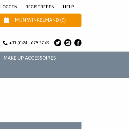
NLOGGEN
REGISTREREN
HELP
MIJN WINKELMAND
(
0
)
+31 (0)24 - 679 37 69
ALICE
ALICE
ALICE
&
&
&
MAKE UP ACCESSOIRES
JO
JO
JO
OP
OP
OP
TWITTER
INSTAGRAM
FACEBOOK