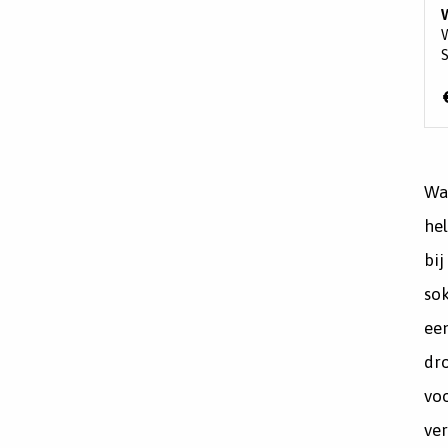
Wan
he
bij
so
ee
dro
voo
ver