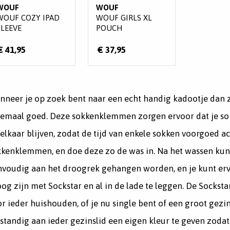
WOUF
WOUF
WOUF COZY IPAD
WOUF GIRLS XL
SLEEVE
POUCH
€ 41,95
€ 37,95
neer je op zoek bent naar een echt handig kadootje dan zi
lemaal goed. Deze sokkenklemmen zorgen ervoor dat je so
 elkaar blijven, zodat de tijd van enkele sokken voorgoed ac
kkenklemmen, en doe deze zo de was in. Na het wassen k
nvoudig aan het droogrek gehangen worden, en je kunt er
og zijn met Sockstar en al in de lade te leggen. De Socks
r ieder huishouden, of je nu single bent of een groot gezi
standig aan ieder gezinslid een eigen kleur te geven zodat 