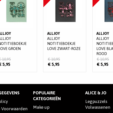
ALLJOY
ALLJOY
ALLJOY
ALLJOY
ALLJOY
ALLJOY
NOTITIEBOEKJE
NOTITIEBOEKJE
NOTITIE
LOVE GROEN
LOVE ZWART-ROZE
LOVE BL
ROOD
€ 10,95
€ 10,95
€ 10,95
€ 5,95
€ 5,95
€ 5,95
SGEGEVENS
POPULAIRE
ALICE & JO
CATEGORIEËN
olicy
Legpuzzels
Make up
Volwassenen
 Voorwaarden