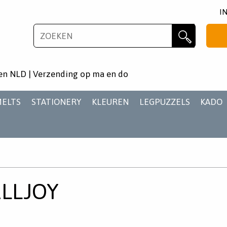
I
NIEUWSBRIEF
Zoeken
Wil je als eerste op de hoogste zijn van het laatste
en NLD | Verzending op ma en do
nieuws en aanbiedingen?
MELTS
STATIONERY
KLEUREN
LEGPUZZELS
KADO
AANMELDEN
LLJOY