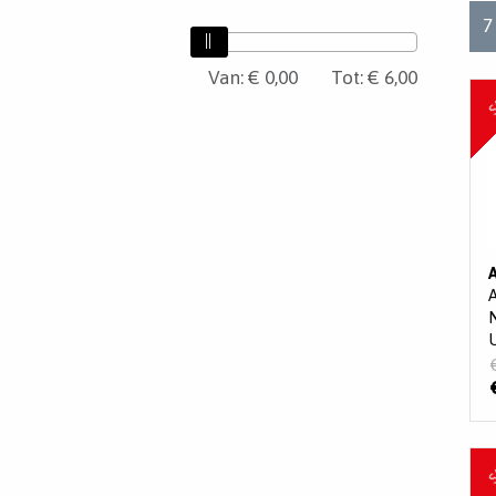
7
Van:
Van
€ 0,00
Tot:
€ 6,00
S
Tot
S