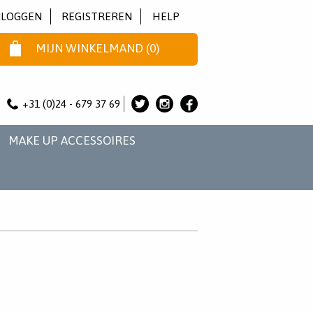
NLOGGEN
REGISTREREN
HELP
MIJN WINKELMAND
(
0
)
+31 (0)24 - 679 37 69
ALICE
ALICE
ALICE
&
&
&
MAKE UP ACCESSOIRES
JO
JO
JO
OP
OP
OP
TWITTER
INSTAGRAM
FACEBOOK