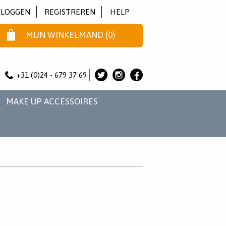
NLOGGEN
REGISTREREN
HELP
MIJN WINKELMAND
(
0
)
+31 (0)24 - 679 37 69
ALICE
ALICE
ALICE
&
&
&
MAKE UP ACCESSOIRES
JO
JO
JO
OP
OP
OP
TWITTER
INSTAGRAM
FACEBOOK