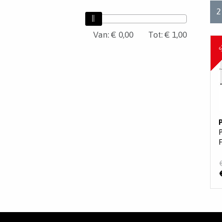
2
Van:
Van
€ 0,00
Tot:
€ 1,00
S
Tot