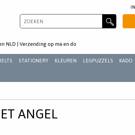
I
NIEUWSBRIEF
Zoeken
Wil je als eerste op de hoogste zijn van het laatste
en NLD | Verzending op ma en do
nieuws en aanbiedingen?
MELTS
STATIONERY
KLEUREN
LEGPUZZELS
KADO
AANMELDEN
PET ANGEL