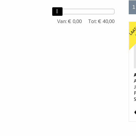
1
Van:
Van
€ 0,00
Tot:
€ 40,00
Tot