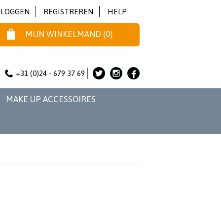
NLOGGEN
REGISTREREN
HELP
MIJN WINKELMAND
(
0
)
+31 (0)24 - 679 37 69
ALICE
ALICE
ALICE
&
&
&
MAKE UP ACCESSOIRES
JO
JO
JO
OP
OP
OP
TWITTER
INSTAGRAM
FACEBOOK