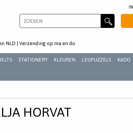
I
NIEUWSBRIEF
Zoeken
Wil je als eerste op de hoogste zijn van het laatste
en NLD | Verzending op ma en do
nieuws en aanbiedingen?
MELTS
STATIONERY
KLEUREN
LEGPUZZELS
KADO
AANMELDEN
ALJA HORVAT