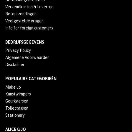
MERKEN
Verzendkosten & Levertijd
Retourzendingen
INLOGGEN
Veelgestelde vragen
Info for foreign customers
REGISTREREN
HELP
BEDRIJFSGEGEVENS
Privacy Policy
KLANTENSERVICE
Algemene Voorwaarden
Disclaimer
Zoeken
POPULAIRE CATEGORIEËN
Make up
Kunstwimpers
Geurkaarsen
Toilettassen
Stationery
ALICE & JO