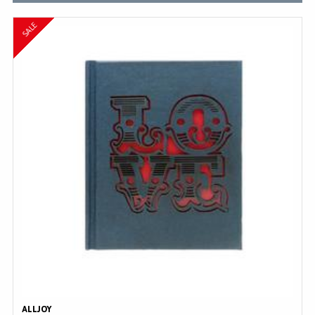
MERKEN
SALE
INLOGGEN
REGISTREREN
HELP
KLANTENSERVICE
Zoeken
ALLJOY