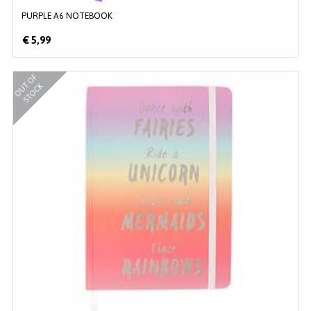
PURPLE A6 NOTEBOOK
€ 5,99
O
U
O
F
S
T
O
C
T
K