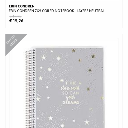
ERIN CONDREN
ERIN CONDREN 7X9 COILED NOTEBOOK - LAYERS NEUTRAL
€ 17,95
€ 15,26
O
U
O
F
S
T
O
C
T
K