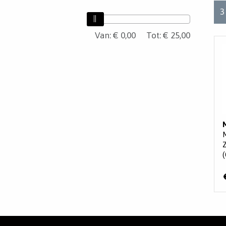
3
Van:
Van
€ 0,00
Tot:
€ 25,00
Tot