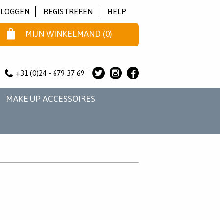
NLOGGEN
REGISTREREN
HELP
MIJN WINKELMAND
(
0
)
+31 (0)24 - 679 37 69
ALICE
ALICE
ALICE
&
&
&
MAKE UP ACCESSOIRES
JO
JO
JO
OP
OP
OP
TWITTER
INSTAGRAM
FACEBOOK