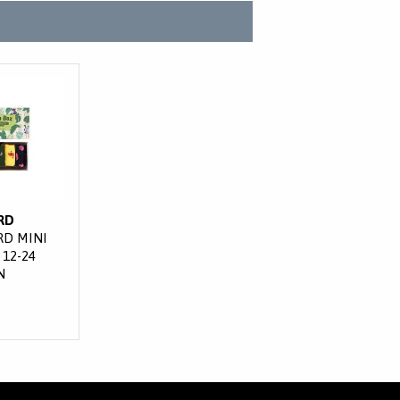
RD
D MINI
12-24
N