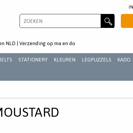
I
NIEUWSBRIEF
Zoeken
Wil je als eerste op de hoogste zijn van het laatste
en NLD | Verzending op ma en do
nieuws en aanbiedingen?
MELTS
STATIONERY
KLEUREN
LEGPUZZELS
KADO
AANMELDEN
MOUSTARD