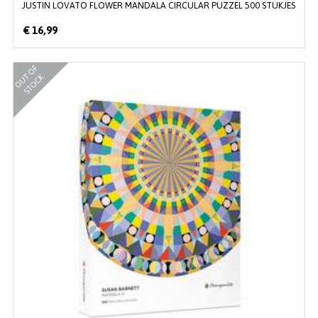
JUSTIN LOVATO FLOWER MANDALA CIRCULAR PUZZEL 500 STUKJES
€ 16,99
O
U
O
F
S
T
O
C
T
K