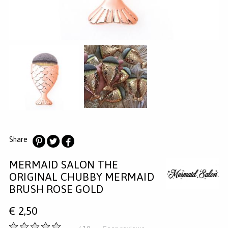
MERKEN
INLOGGEN
REGISTREREN
HELP
KLANTENSERVICE
Zoeken
Share
Deel
Deel
Deel
MERMAID SALON THE
op
op
op
Pinterest
Twitter
Facebook
ORIGINAL CHUBBY MERMAID
BRUSH ROSE GOLD
€
2,50
-