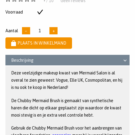
-
/ 10
Geen reviews
van
5
Voorraad
Op
sterren
voorraad
Aantal
−
+
PLAATS IN WINKELMAND
Beschrijving
Deze veelzijdige makeup kwast van Mermaid Salon is al
overal te zien geweest: Vogue, Elle UK, Cosmopolitan, en hij
is nu ook te koop in Nederland!
De Chubby Mermaid Brush is gemaakt van synthetische
haren die dicht op elkaar geplaatst zijn waardoor de kwast
mooi stevig is en je extra veel controle hebt.
Gebruik de Chubby Mermaid Brush voor het aanbrengen van