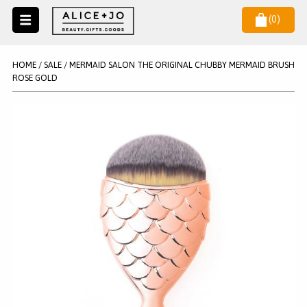
(
0
)
Naar
menu
NIEUW
NIEUWSBRIEF
HOME
/
SALE
/
MERMAID SALON THE ORIGINAL CHUBBY MERMAID BRUSH
Wil je als eerste op de hoogste zijn van het laatste nieuws en
ROSE GOLD
SALE
aanbiedingen?
KAARSEN
WAX MELTS
STATIONERY
AANMELDEN
KLEUREN
LEGPUZZELS
KADO
MAKE UP ACCESSOIRES
VERZORGING