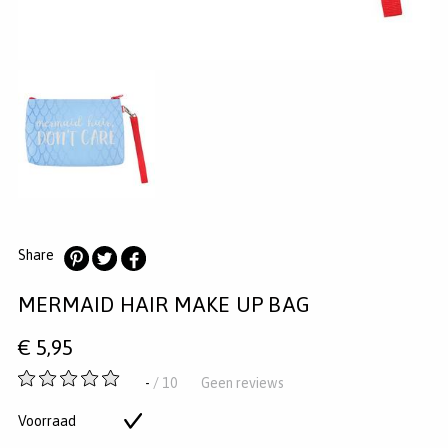
MERKEN
INLOGGEN
REGISTREREN
HELP
KLANTENSERVICE
Zoeken
Share
Deel
Deel
Deel
MERMAID HAIR MAKE UP BAG
op
op
op
Pinterest
Twitter
Facebook
€
5,95
-
-
/ 10
Geen reviews
van
5
Voorraad
Op
sterren
voorraad