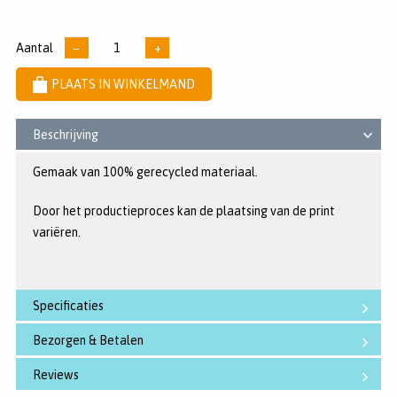
sterren
voorraad
Aantal
−
+
PLAATS IN WINKELMAND
Beschrijving
Gemaak van 100% gerecycled materiaal.
Door het productieproces kan de plaatsing van de print
variëren.
Specificaties
Bezorgen & Betalen
Reviews