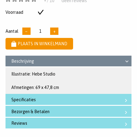
-
/ 10
Geen reviews
van
5
Voorraad
Op
sterren
voorraad
Aantal
−
+
PLAATS IN WINKELMAND
Beschrijving
Illustratie: Hebe Studio
Afmetingen: 69 x 47,8 cm
Specificaties
Bezorgen & Betalen
Reviews