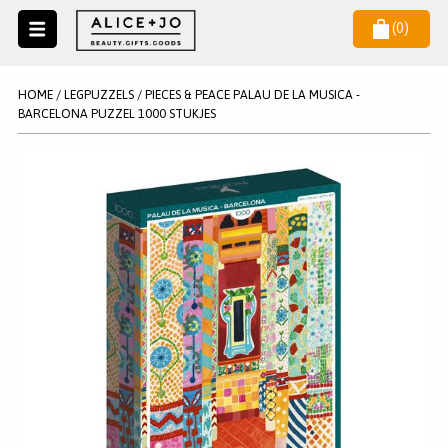
(
0
)
Naar
menu
NIEUW
NIEUWSBRIEF
HOME
/
LEGPUZZELS
/
PIECES & PEACE PALAU DE LA MUSICA -
Wil je als eerste op de hoogste zijn van het laatste nieuws en
BARCELONA PUZZEL 1000 STUKJES
SALE
aanbiedingen?
KAARSEN
WAX MELTS
STATIONERY
AANMELDEN
KLEUREN
LEGPUZZELS
KADO
MAKE UP ACCESSOIRES
VERZORGING