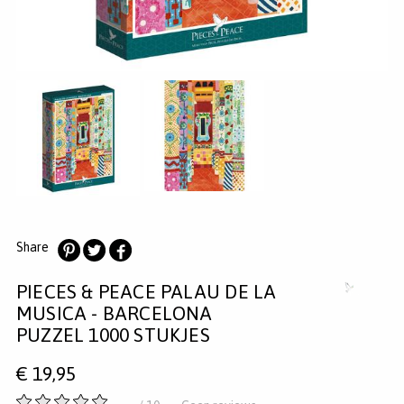
MERKEN
INLOGGEN
REGISTREREN
HELP
KLANTENSERVICE
Zoeken
Share
Deel
Deel
Deel
PIECES & PEACE PALAU DE LA
op
op
op
Pinterest
Twitter
Facebook
MUSICA - BARCELONA
PUZZEL 1000 STUKJES
€
19,95
-