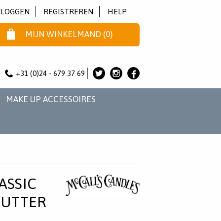
NLOGGEN
REGISTREREN
HELP
MIJN WINKELMAND
(
0
)
+31 (0)24 - 679 37 69
ALICE
ALICE
ALICE
&
&
&
MAKE UP ACCESSOIRES
JO
JO
JO
OP
OP
OP
TWITTER
INSTAGRAM
FACEBOOK
ASSIC
BUTTER