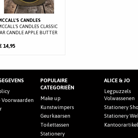
MCCALL'S CANDLES
MCCALL'S CANDLES CLASSIC
JAR CANDLE APPLE BUTTER
€ 14,95
SGEGEVENS
POPULAIRE
ALICE & JO
CATEGORIEËN
olicy
Legpuzzels
Make up
Volwassenen
 Voorwaarden
Kunstwimpers
Stationery Sh
r
Geurkaarsen
Stationery W
Toilettassen
Kantoorartike
Stationery