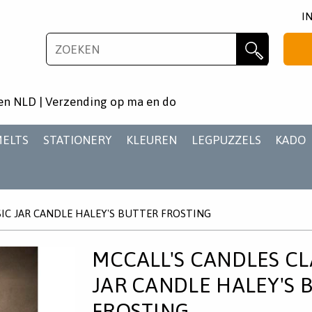
I
NIEUWSBRIEF
Zoeken
Wil je als eerste op de hoogste zijn van het laatste
en NLD | Verzending op ma en do
nieuws en aanbiedingen?
MELTS
STATIONERY
KLEUREN
LEGPUZZELS
KADO
SIC JAR CANDLE HALEY'S BUTTER FROSTING
AANMELDEN
MCCALL'S CANDLES CL
JAR CANDLE HALEY'S 
FROSTING