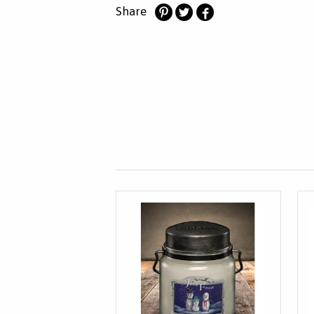
Share
Deel
Deel
Deel
op
op
op
Pinterest
Twitter
Facebook