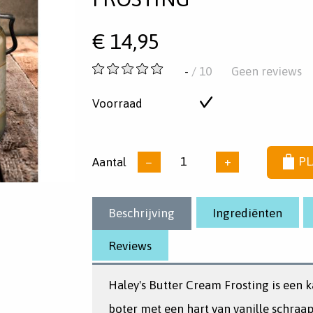
€
14,95
-
-
/ 10
Geen reviews
van
5
Voorraad
Op
sterren
voorraad
Aantal
−
+
PL
Beschrijving
Ingrediënten
Reviews
Haley's Butter Cream Frosting is een 
boter met een hart van vanille schraa