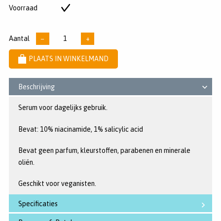
5
Voorraad
Op
sterren
voorraad
Aantal
−
+
PLAATS IN WINKELMAND
Beschrijving
Serum voor dagelijks gebruik.
Bevat: 10% niacinamide, 1% salicylic acid
Bevat geen parfum, kleurstoffen, parabenen en minerale
oliën.
Geschikt voor veganisten.
Specificaties