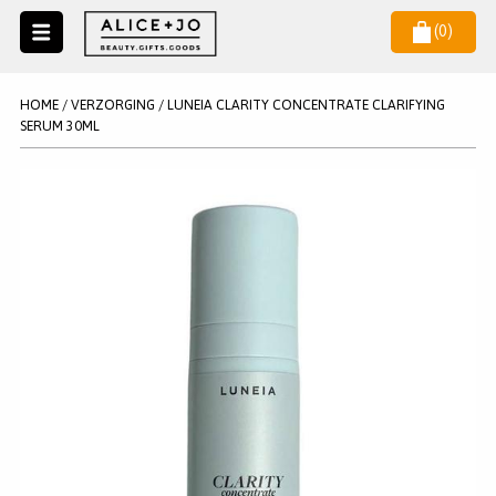
(
0
)
Naar
menu
NIEUW
NIEUWSBRIEF
HOME
/
VERZORGING
/
LUNEIA CLARITY CONCENTRATE CLARIFYING
Wil je als eerste op de hoogste zijn van het laatste nieuws en
SERUM 30ML
SALE
aanbiedingen?
KAARSEN
WAX MELTS
STATIONERY
AANMELDEN
KLEUREN
LEGPUZZELS
KADO
MAKE UP ACCESSOIRES
VERZORGING