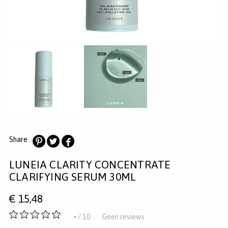
MERKEN
INLOGGEN
REGISTREREN
HELP
KLANTENSERVICE
Zoeken
Share
Deel
Deel
Deel
LUNEIA CLARITY CONCENTRATE
op
op
op
Pinterest
Twitter
Facebook
CLARIFYING SERUM 30ML
€
15,48
-
-
/ 10
Geen reviews
van