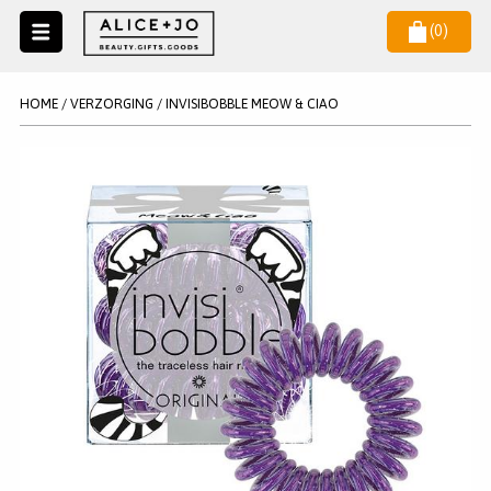
(
0
)
Naar
menu
NIEUW
NIEUWSBRIEF
HOME
/
VERZORGING
/
INVISIBOBBLE MEOW & CIAO
Wil je als eerste op de hoogste zijn van het laatste nieuws en
SALE
aanbiedingen?
KAARSEN
WAX MELTS
STATIONERY
AANMELDEN
KLEUREN
LEGPUZZELS
KADO
MAKE UP ACCESSOIRES
VERZORGING