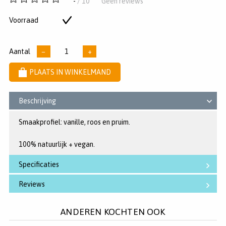
-
/ 10
Geen reviews
van
5
Voorraad
Op
sterren
voorraad
Aantal
−
+
PLAATS IN WINKELMAND
Beschrijving
Smaakprofiel: vanille, roos en pruim.
100% natuurlijk + vegan.
Specificaties
Reviews
ANDEREN KOCHTEN OOK