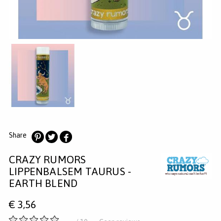
MERKEN
INLOGGEN
REGISTREREN
HELP
KLANTENSERVICE
Zoeken
Share
Deel
Deel
Deel
CRAZY RUMORS
op
op
op
Pinterest
Twitter
Facebook
LIPPENBALSEM TAURUS -
EARTH BLEND
€
3,56
-