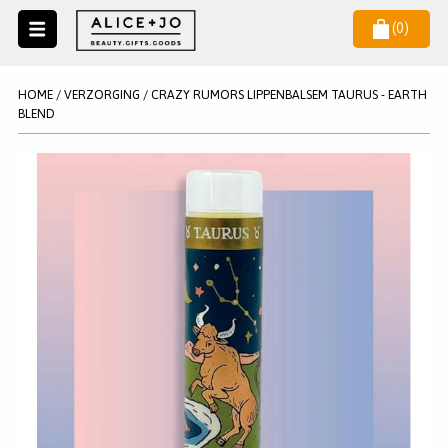
(
0
)
Naar
menu
NIEUW
NIEUWSBRIEF
HOME
/
VERZORGING
/
CRAZY RUMORS LIPPENBALSEM TAURUS - EARTH
Wil je als eerste op de hoogste zijn van het laatste nieuws en
BLEND
SALE
aanbiedingen?
KAARSEN
WAX MELTS
STATIONERY
AANMELDEN
KLEUREN
LEGPUZZELS
KADO
MAKE UP ACCESSOIRES
VERZORGING