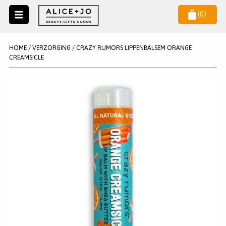
(
0
)
Naar
menu
NIEUW
NIEUWSBRIEF
HOME
/
VERZORGING
/
CRAZY RUMORS LIPPENBALSEM ORANGE
Wil je als eerste op de hoogste zijn van het laatste nieuws en
CREAMSICLE
SALE
aanbiedingen?
KAARSEN
WAX MELTS
STATIONERY
AANMELDEN
KLEUREN
LEGPUZZELS
KADO
MAKE UP ACCESSOIRES
VERZORGING