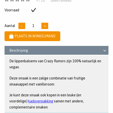
-
/ 10
Geen reviews
van
5
Voorraad
Op
sterren
voorraad
Aantal
−
+
PLAATS IN WINKELMAND
Beschrijving
De lippenbalsems van Crazy Rumors zijn 100% natuurlijk en
vegan.
Deze smaak is een zalige combinatie van fruitige
sinaasappel met vanilleroom.
Je kunt deze smaak ook kopen in een leuke (en
voordelige)
kadoverpakking
samen met andere,
complementaire smaken.