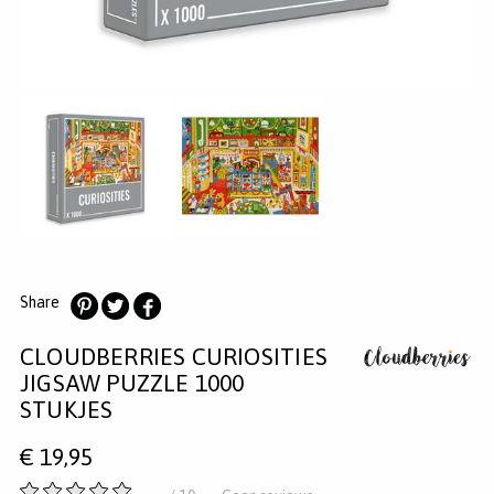
MERKEN
INLOGGEN
REGISTREREN
HELP
KLANTENSERVICE
Zoeken
Share
Deel
Deel
Deel
CLOUDBERRIES CURIOSITIES
op
op
op
Pinterest
Twitter
Facebook
JIGSAW PUZZLE 1000
STUKJES
€
19,95
-