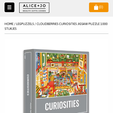
(
0
)
Naar
menu
NIEUW
NIEUWSBRIEF
HOME
/
LEGPUZZELS
/
CLOUDBERRIES CURIOSITIES JIGSAW PUZZLE 1000
Wil je als eerste op de hoogste zijn van het laatste nieuws en
STUKJES
SALE
aanbiedingen?
KAARSEN
WAX MELTS
STATIONERY
AANMELDEN
KLEUREN
LEGPUZZELS
KADO
MAKE UP ACCESSOIRES
VERZORGING