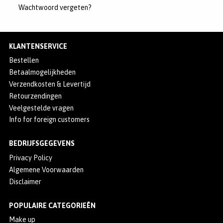
Wachtwoord vergeten?
MERKEN
INLOGGEN
KLANTENSERVICE
REGISTREREN
Bestellen
HELP
Betaalmogelijkheden
Verzendkosten & Levertijd
KLANTENSERVICE
Retourzendingen
Veelgestelde vragen
Info for foreign customers
Zoeken
BEDRIJFSGEGEVENS
Privacy Policy
Algemene Voorwaarden
Disclaimer
POPULAIRE CATEGORIEËN
Make up