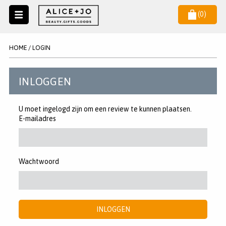
(
0
)
Naar
menu
NIEUW
NIEUWSBRIEF
HOME
/
LOGIN
Wil je als eerste op de hoogste zijn van het laatste nieuws en
SALE
aanbiedingen?
INLOGGEN
KAARSEN
WAX MELTS
U moet ingelogd zijn om een review te kunnen plaatsen.
E-mailadres
STATIONERY
AANMELDEN
KLEUREN
LEGPUZZELS
Wachtwoord
KADO
MAKE UP ACCESSOIRES
INLOGGEN
VERZORGING