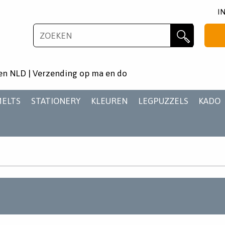
I
NIEUWSBRIEF
Zoeken
Wil je als eerste op de hoogste zijn van het laatste
en NLD | Verzending op ma en do
nieuws en aanbiedingen?
MELTS
STATIONERY
KLEUREN
LEGPUZZELS
KADO
AANMELDEN