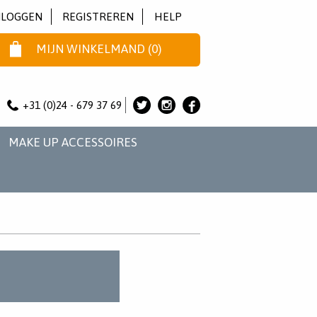
NLOGGEN
REGISTREREN
HELP
MIJN WINKELMAND
(
0
)
+31 (0)24 - 679 37 69
ALICE
ALICE
ALICE
&
&
&
MAKE UP ACCESSOIRES
JO
JO
JO
OP
OP
OP
TWITTER
INSTAGRAM
FACEBOOK