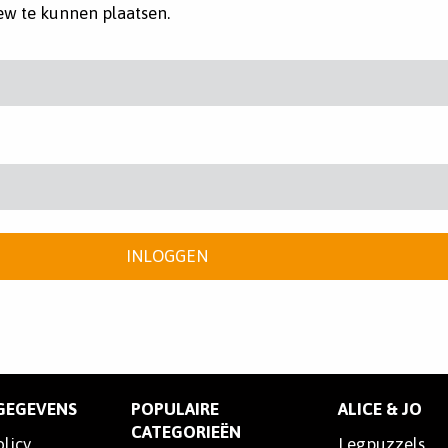
ew te kunnen plaatsen.
INLOGGEN
SGEGEVENS
POPULAIRE
ALICE & JO
CATEGORIEËN
olicy
Legpuzzels