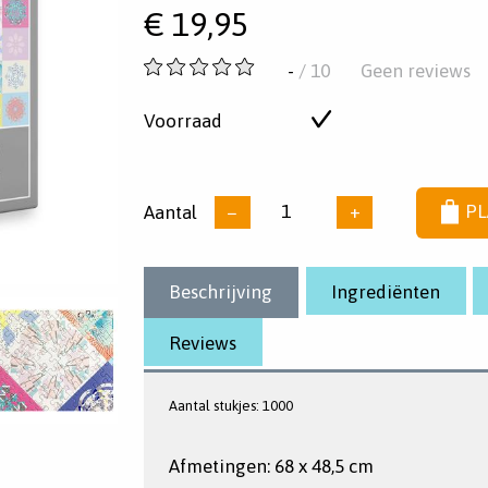
€
19,95
-
-
/ 10
Geen reviews
van
5
Voorraad
Op
sterren
voorraad
Aantal
−
+
PL
Beschrijving
Ingrediënten
Reviews
Aantal stukjes: 1000
Afmetingen: 68 x 48,5 cm