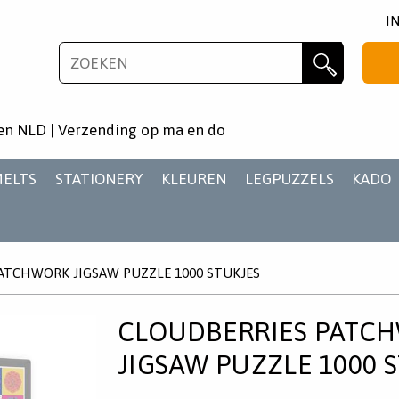
I
NIEUWSBRIEF
Zoeken
Wil je als eerste op de hoogste zijn van het laatste
en NLD | Verzending op ma en do
nieuws en aanbiedingen?
MELTS
STATIONERY
KLEUREN
LEGPUZZELS
KADO
ATCHWORK JIGSAW PUZZLE 1000 STUKJES
AANMELDEN
CLOUDBERRIES PATC
JIGSAW PUZZLE 1000 