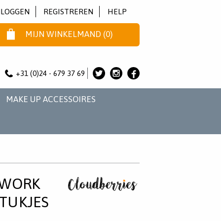
NLOGGEN
REGISTREREN
HELP
MIJN WINKELMAND
(
0
)
+31 (0)24 - 679 37 69
ALICE
ALICE
ALICE
&
&
&
MAKE UP ACCESSOIRES
JO
JO
JO
OP
OP
OP
TWITTER
INSTAGRAM
FACEBOOK
HWORK
STUKJES