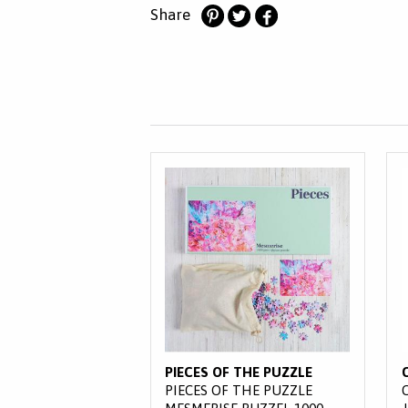
Share
Deel
Deel
Deel
op
op
op
Pinterest
Twitter
Facebook
PIECES OF THE PUZZLE
PIECES OF THE PUZZLE