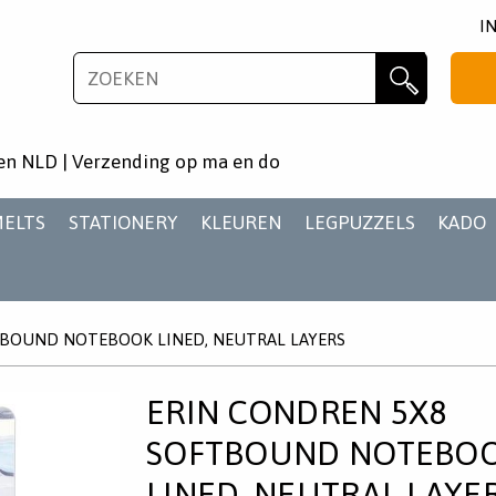
I
NIEUWSBRIEF
Zoeken
Wil je als eerste op de hoogste zijn van het laatste
en NLD | Verzending op ma en do
nieuws en aanbiedingen?
MELTS
STATIONERY
KLEUREN
LEGPUZZELS
KADO
TBOUND NOTEBOOK LINED, NEUTRAL LAYERS
AANMELDEN
ERIN CONDREN 5X8
SOFTBOUND NOTEBO
LINED, NEUTRAL LAYE