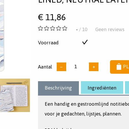
€
11,86
-
-
/ 10
Geen reviews
van
5
Voorraad
Op
sterren
voorraad
Aantal
−
+
PL
Beschrijving
Ingrediënten
Een handig en gestroomlijnd notitieb
voor je gedachten, lijstjes, plannen.