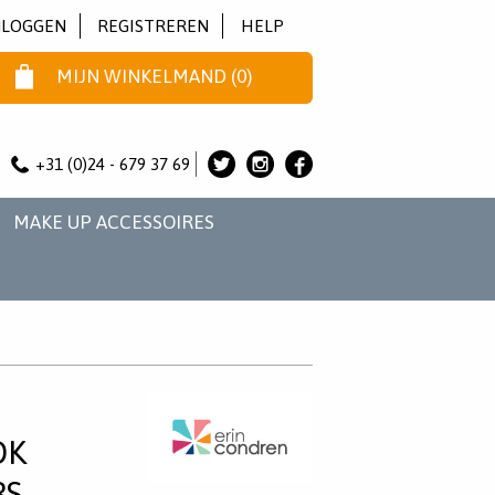
NLOGGEN
REGISTREREN
HELP
MIJN WINKELMAND
(
0
)
+31 (0)24 - 679 37 69
ALICE
ALICE
ALICE
&
&
&
MAKE UP ACCESSOIRES
JO
JO
JO
OP
OP
OP
TWITTER
INSTAGRAM
FACEBOOK
OK
RS