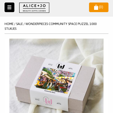
(
0
)
Naar
menu
NIEUW
NIEUWSBRIEF
HOME
/
SALE
/
WONDERPIECES COMMUNITY SPACE PUZZEL 1000
Wil je als eerste op de hoogste zijn van het laatste nieuws en
STUKJES
SALE
aanbiedingen?
KAARSEN
WAX MELTS
STATIONERY
AANMELDEN
KLEUREN
LEGPUZZELS
KADO
MAKE UP ACCESSOIRES
VERZORGING