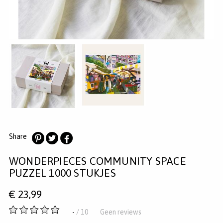
MERKEN
INLOGGEN
REGISTREREN
HELP
KLANTENSERVICE
Zoeken
Share
Deel
Deel
Deel
WONDERPIECES COMMUNITY SPACE
op
op
op
Pinterest
Twitter
Facebook
PUZZEL 1000 STUKJES
€
23,99
-
-
/ 10
Geen reviews
van