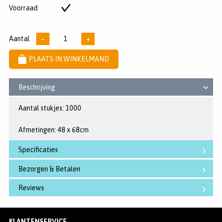
5
Voorraad
Op
sterren
voorraad
Aantal
−
+
PLAATS IN WINKELMAND
Beschrijving
Aantal stukjes: 1000
Afmetingen: 48 x 68cm
Specificaties
Bezorgen & Betalen
Reviews
KLANTENSERVICE