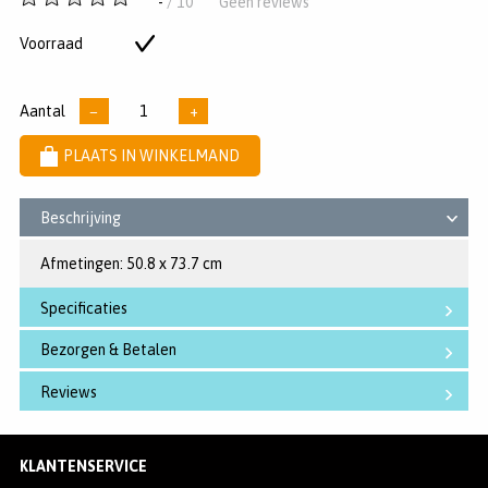
-
/ 10
Geen reviews
van
5
Voorraad
Op
sterren
voorraad
Aantal
−
+
PLAATS IN WINKELMAND
Beschrijving
Afmetingen: 50.8 x 73.7 cm
Specificaties
Bezorgen & Betalen
Reviews
KLANTENSERVICE