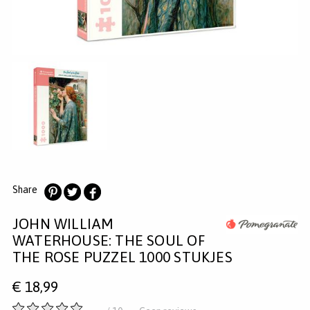
MERKEN
INLOGGEN
REGISTREREN
HELP
KLANTENSERVICE
Zoeken
Share
Deel
Deel
Deel
JOHN WILLIAM
op
op
op
Pinterest
Twitter
Facebook
WATERHOUSE: THE SOUL OF
THE ROSE PUZZEL 1000 STUKJES
€
18,99
-