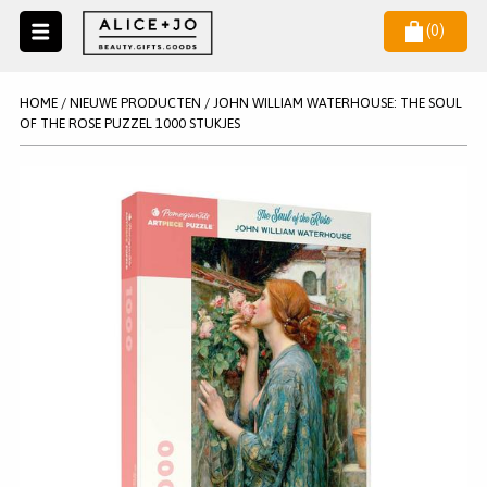
(
0
)
Naar
menu
NIEUW
NIEUWSBRIEF
HOME
/
NIEUWE PRODUCTEN
/
JOHN WILLIAM WATERHOUSE: THE SOUL
Wil je als eerste op de hoogste zijn van het laatste nieuws en
OF THE ROSE PUZZEL 1000 STUKJES
SALE
aanbiedingen?
KAARSEN
WAX MELTS
STATIONERY
AANMELDEN
KLEUREN
LEGPUZZELS
KADO
MAKE UP ACCESSOIRES
VERZORGING