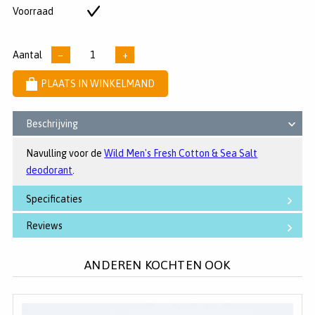
5
Voorraad
Op
sterren
voorraad
Aantal
−
+
PLAATS IN WINKELMAND
Beschrijving
Navulling voor de
Wild Men's Fresh Cotton & Sea Salt
deodorant
.
Specificaties
Reviews
ANDEREN KOCHTEN OOK