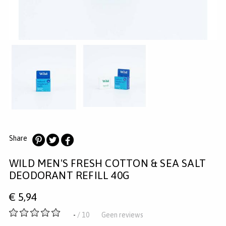
MERKEN
INLOGGEN
REGISTREREN
HELP
KLANTENSERVICE
Zoeken
Share
Deel
Deel
Deel
WILD MEN'S FRESH COTTON & SEA SALT
op
op
op
Pinterest
Twitter
Facebook
DEODORANT REFILL 40G
€
5,94
-
-
/ 10
Geen reviews
van