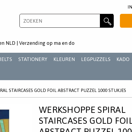
I
NIEUWSBRIEF
Zoeken
Wil je als eerste op de hoogste zijn van het laatste
en NLD | Verzending op ma en do
nieuws en aanbiedingen?
MELTS
STATIONERY
KLEUREN
LEGPUZZELS
KADO
RAL STAIRCASES GOLD FOIL ABSTRACT PUZZEL 1000 STUKJES
AANMELDEN
WERKSHOPPE SPIRAL
STAIRCASES GOLD FOI
ABSTRACT PUZZEL 100