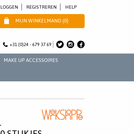
NLOGGEN
REGISTREREN
HELP
MIJN WINKELMAND
(
0
)
+31 (0)24 - 679 37 69
ALICE
ALICE
ALICE
&
&
&
MAKE UP ACCESSOIRES
JO
JO
JO
OP
OP
OP
TWITTER
INSTAGRAM
FACEBOOK
L
0 STUKJES