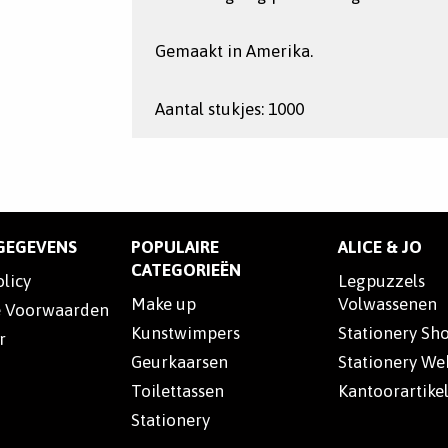
Gemaakt in Amerika.
Aantal stukjes: 1000
SGEGEVENS
POPULAIRE
ALICE & JO
CATEGORIEËN
olicy
Legpuzzels
Make up
Volwassenen
 Voorwaarden
Kunstwimpers
Stationery Sh
r
Geurkaarsen
Stationery W
Toilettassen
Kantoorartike
Stationery