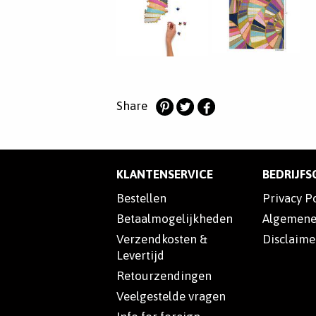
Share
Deel
Deel
Deel
op
op
op
Pinterest
Twitter
Facebook
KLANTENSERVICE
BEDRIJF
Bestellen
Privacy P
Betaalmogelijkheden
Algemene
Verzendkosten &
Disclaime
Levertijd
Retourzendingen
Veelgestelde vragen