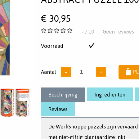
€
30,95
-
-
/ 10
Geen reviews
van
5
Voorraad
Op
sterren
voorraad
Aantal
−
+
PL
Beschrijving
Ingrediënten
Reviews
De WerkShoppe puzzels zijn vervaard
met niet-giftig plantaardige inkt.