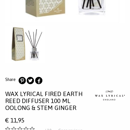
MERKEN
INLOGGEN
REGISTREREN
HELP
KLANTENSERVICE
Zoeken
Share
Deel
Deel
Deel
WAX LYRICAL FIRED EARTH
op
op
op
Pinterest
Twitter
Facebook
REED DIFFUSER 100 ML
OOLONG & STEM GINGER
€
11,95
-