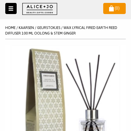
(
0
)
Naar
menu
NIEUW
NIEUWSBRIEF
HOME
/
KAARSEN
/
GEURSTOKJES
/
WAX LYRICAL FIRED EARTH REED
Wil je als eerste op de hoogste zijn van het laatste nieuws en
DIFFUSER 100 ML OOLONG & STEM GINGER
SALE
aanbiedingen?
KAARSEN
WAX MELTS
STATIONERY
AANMELDEN
KLEUREN
LEGPUZZELS
KADO
MAKE UP ACCESSOIRES
VERZORGING