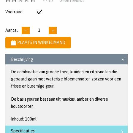
-
/ 10
Geen reviews
van
5
Voorraad
Op
sterren
voorraad
Aantal
−
+
PLAATS IN WINKELMAND
Beschrijving
De combinatie van groene thee, kruiden en citrusnoten die
gepaard gaan met waterige bloemennoten zorgen voor een
frisse en bloemige geur.
De basisgeuren bestaan uit muskus, amber en diverse
houtsoorten.
Inhoud: 100ml
Specificaties