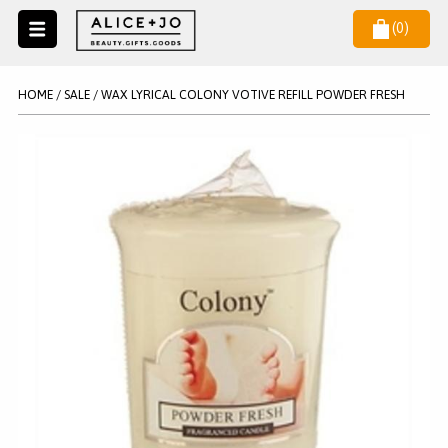
(
0
)
Naar
menu
NIEUW
NIEUWSBRIEF
HOME
/
SALE
/
WAX LYRICAL COLONY VOTIVE REFILL POWDER FRESH
Wil je als eerste op de hoogste zijn van het laatste nieuws en
SALE
aanbiedingen?
KAARSEN
WAX MELTS
STATIONERY
AANMELDEN
KLEUREN
LEGPUZZELS
KADO
MAKE UP ACCESSOIRES
VERZORGING