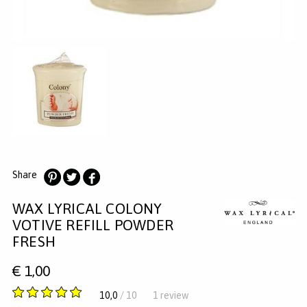
MERKEN
INLOGGEN
REGISTREREN
HELP
KLANTENSERVICE
Zoeken
Share
Deel
Deel
Deel
WAX LYRICAL COLONY
op
op
op
Pinterest
Twitter
Facebook
VOTIVE REFILL POWDER
FRESH
€
1,00
5
10,0
/ 10
1 review
van