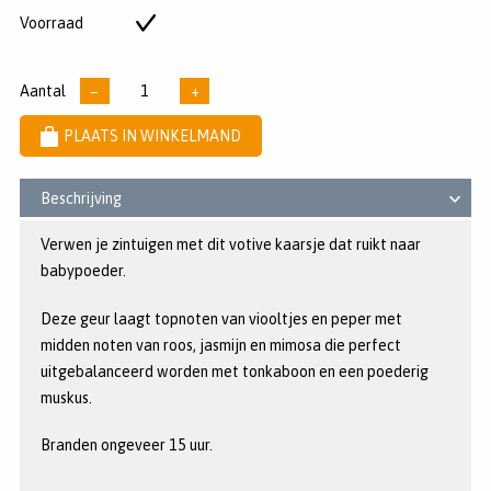
5
Voorraad
Op
sterren
voorraad
Aantal
−
+
PLAATS IN WINKELMAND
Beschrijving
Verwen je zintuigen met dit votive kaarsje dat ruikt naar
babypoeder.
Deze geur laagt topnoten van viooltjes en peper met
midden noten van roos, jasmijn en mimosa die perfect
uitgebalanceerd worden met tonkaboon en een poederig
muskus.
Branden ongeveer 15 uur.