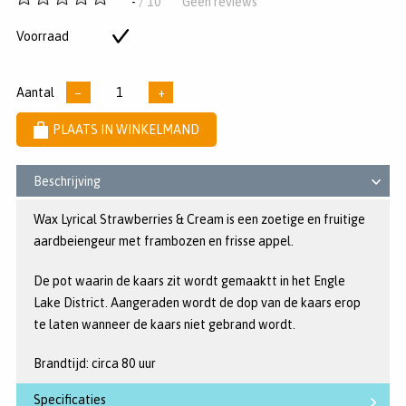
-
/ 10
Geen reviews
van
5
Voorraad
Op
sterren
voorraad
Aantal
−
+
PLAATS IN WINKELMAND
Beschrijving
Wax Lyrical Strawberries & Cream is een zoetige en fruitige
aardbeiengeur met frambozen en frisse appel.
De pot waarin de kaars zit wordt gemaaktt in het Engle
Lake District. Aangeraden wordt de dop van de kaars erop
te laten wanneer de kaars niet gebrand wordt.
Brandtijd: circa 80 uur
Specificaties