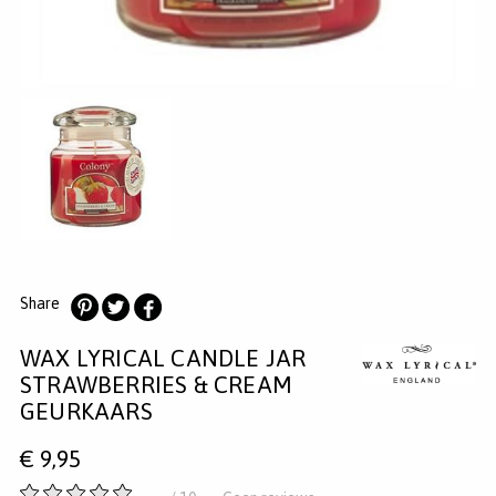
MERKEN
INLOGGEN
REGISTREREN
HELP
KLANTENSERVICE
Zoeken
Share
Deel
Deel
Deel
WAX LYRICAL CANDLE JAR
op
op
op
Pinterest
Twitter
Facebook
STRAWBERRIES & CREAM
GEURKAARS
€
9,95
-