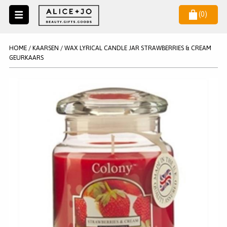
(
0
)
Naar
menu
NIEUW
NIEUWSBRIEF
HOME
/
KAARSEN
/
WAX LYRICAL CANDLE JAR STRAWBERRIES & CREAM
Wil je als eerste op de hoogste zijn van het laatste nieuws en
GEURKAARS
SALE
aanbiedingen?
KAARSEN
WAX MELTS
STATIONERY
AANMELDEN
KLEUREN
LEGPUZZELS
KADO
MAKE UP ACCESSOIRES
VERZORGING