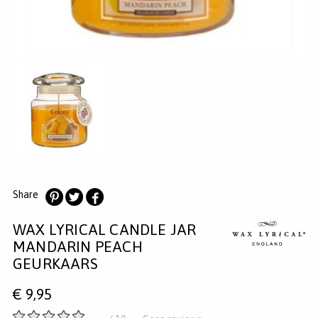
MERKEN
INLOGGEN
REGISTREREN
HELP
KLANTENSERVICE
Zoeken
Share
Deel
Deel
Deel
WAX LYRICAL CANDLE JAR
op
op
op
Pinterest
Twitter
Facebook
MANDARIN PEACH
GEURKAARS
€
9,95
-