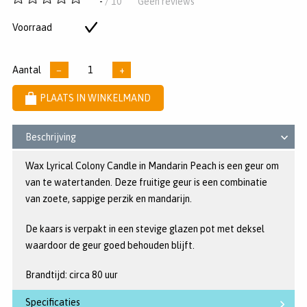
-
/ 10
Geen reviews
van
5
Voorraad
Op
sterren
voorraad
Aantal
−
+
PLAATS IN WINKELMAND
Beschrijving
Wax Lyrical Colony Candle in Mandarin Peach is een geur om
van te watertanden. Deze fruitige geur is een combinatie
van zoete, sappige perzik en mandarijn.
De kaars is verpakt in een stevige glazen pot met deksel
waardoor de geur goed behouden blijft.
Brandtijd: circa 80 uur
Specificaties