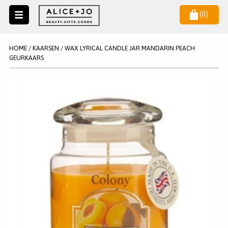
(
0
)
Naar
menu
NIEUW
NIEUWSBRIEF
HOME
/
KAARSEN
/
WAX LYRICAL CANDLE JAR MANDARIN PEACH
Wil je als eerste op de hoogste zijn van het laatste nieuws en
GEURKAARS
SALE
aanbiedingen?
KAARSEN
WAX MELTS
STATIONERY
AANMELDEN
KLEUREN
LEGPUZZELS
KADO
MAKE UP ACCESSOIRES
VERZORGING