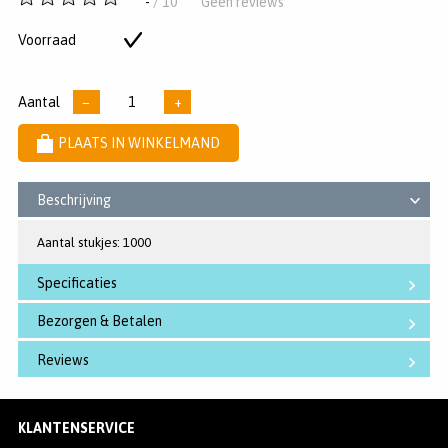
-
/ 10
Geen reviews
van
5
Voorraad
Op
sterren
voorraad
Aantal
−
+
PLAATS IN WINKELMAND
Beschrijving
Aantal stukjes: 1000
Specificaties
Bezorgen & Betalen
Reviews
KLANTENSERVICE