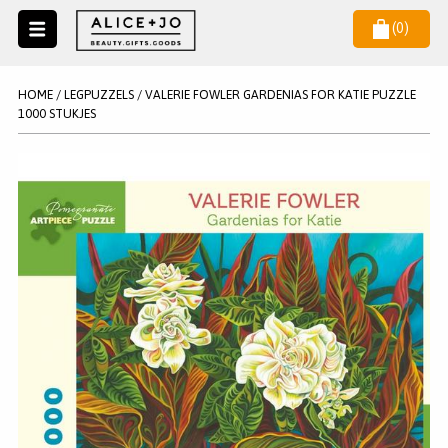
(
0
)
Naar
menu
NIEUW
NIEUWSBRIEF
HOME
/
LEGPUZZELS
/
VALERIE FOWLER GARDENIAS FOR KATIE PUZZLE
Wil je als eerste op de hoogste zijn van het laatste nieuws en
1000 STUKJES
SALE
aanbiedingen?
KAARSEN
WAX MELTS
STATIONERY
AANMELDEN
KLEUREN
LEGPUZZELS
KADO
MAKE UP ACCESSOIRES
VERZORGING