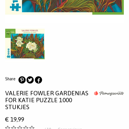
MERKEN
INLOGGEN
REGISTREREN
HELP
KLANTENSERVICE
Zoeken
Share
Deel
Deel
Deel
VALERIE FOWLER GARDENIAS
op
op
op
Pinterest
Twitter
Facebook
FOR KATIE PUZZLE 1000
STUKJES
€
19,99
-