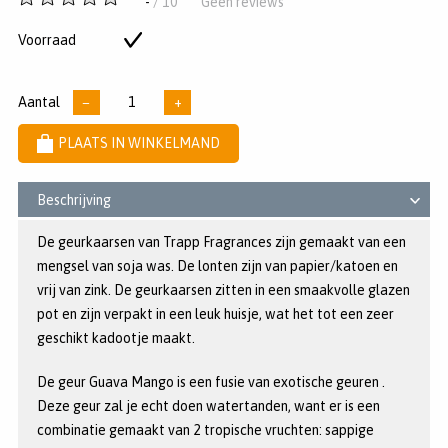
-
/ 10
Geen reviews
van
5
Voorraad
Op
sterren
voorraad
Aantal
−
+
PLAATS IN WINKELMAND
Beschrijving
De geurkaarsen van Trapp Fragrances zijn gemaakt van een
mengsel van soja was. De lonten zijn van papier/katoen en
vrij van zink. De geurkaarsen zitten in een smaakvolle glazen
pot en zijn verpakt in een leuk huisje, wat het tot een zeer
geschikt kadootje maakt.
De geur Guava Mango is een fusie van exotische geuren .
Deze geur zal je echt doen watertanden, want er is een
combinatie gemaakt van 2 tropische vruchten: sappige