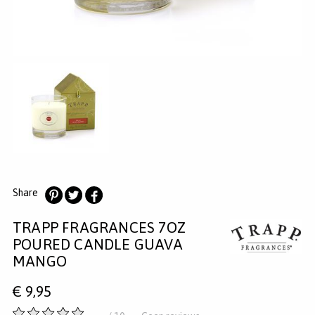
MERKEN
INLOGGEN
REGISTREREN
HELP
KLANTENSERVICE
Zoeken
Share
Deel
Deel
Deel
TRAPP FRAGRANCES 7OZ
op
op
op
Pinterest
Twitter
Facebook
POURED CANDLE GUAVA
MANGO
€
9,95
-