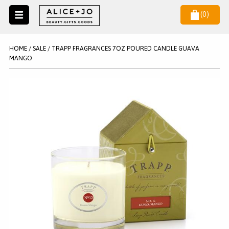
(
0
)
Naar
menu
NIEUW
NIEUWSBRIEF
HOME
/
SALE
/
TRAPP FRAGRANCES 7OZ POURED CANDLE GUAVA
Wil je als eerste op de hoogste zijn van het laatste nieuws en
MANGO
SALE
aanbiedingen?
KAARSEN
WAX MELTS
STATIONERY
AANMELDEN
KLEUREN
LEGPUZZELS
KADO
MAKE UP ACCESSOIRES
VERZORGING