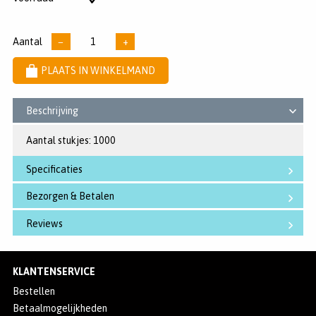
sterren
voorraad
Aantal
−
+
PLAATS IN WINKELMAND
Beschrijving
Aantal stukjes: 1000
Specificaties
Bezorgen & Betalen
Reviews
KLANTENSERVICE
Bestellen
Betaalmogelijkheden