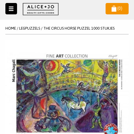
(
0
)
Naar
menu
NIEUW
NIEUWSBRIEF
HOME
/
LEGPUZZELS
/
THE CIRCUS HORSE PUZZEL 1000 STUKJES
Wil je als eerste op de hoogste zijn van het laatste nieuws en
SALE
aanbiedingen?
KAARSEN
WAX MELTS
STATIONERY
AANMELDEN
KLEUREN
LEGPUZZELS
KADO
MAKE UP ACCESSOIRES
VERZORGING