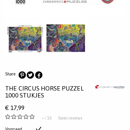
MERKEN
INLOGGEN
REGISTREREN
HELP
KLANTENSERVICE
Zoeken
Share
Deel
Deel
Deel
THE CIRCUS HORSE PUZZEL
op
op
op
Pinterest
Twitter
Facebook
1000 STUKJES
€
17,99
-
-
/ 10
Geen reviews
van
5
Voorraad
Op