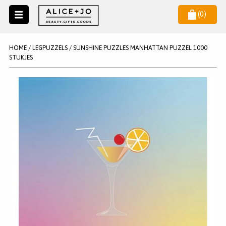
(
0
)
Naar
menu
NIEUW
NIEUWSBRIEF
HOME
/
LEGPUZZELS
/
SUNSHINE PUZZLES MANHATTAN PUZZEL 1000
Wil je als eerste op de hoogste zijn van het laatste nieuws en
STUKJES
SALE
aanbiedingen?
KAARSEN
WAX MELTS
STATIONERY
AANMELDEN
KLEUREN
LEGPUZZELS
KADO
MAKE UP ACCESSOIRES
VERZORGING