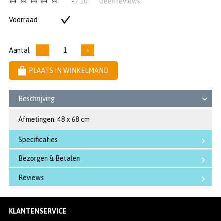
-
/ 10
Geen reviews
van
5
Voorraad
Op
sterren
voorraad
Aantal
−
+
PLAATS IN WINKELMAND
Beschrijving
Afmetingen: 48 x 68 cm
Specificaties
Bezorgen & Betalen
Reviews
KLANTENSERVICE