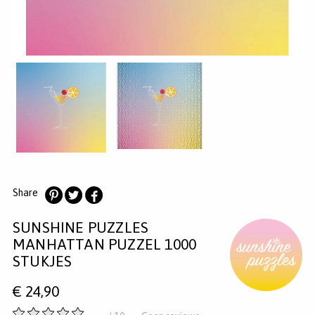
MERKEN
INLOGGEN
REGISTREREN
HELP
KLANTENSERVICE
Zoeken
Share
Deel
Deel
Deel
SUNSHINE PUZZLES
op
op
op
Pinterest
Twitter
Facebook
MANHATTAN PUZZEL 1000
STUKJES
€
24,90
-