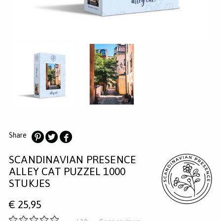
MERKEN
INLOGGEN
REGISTREREN
HELP
KLANTENSERVICE
Zoeken
Share
Deel
Deel
Deel
SCANDINAVIAN PRESENCE
op
op
op
Pinterest
Twitter
Facebook
ALLEY CAT PUZZEL 1000
STUKJES
€
25,95
-