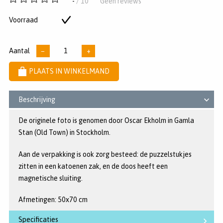
-
/ 10
Geen reviews
van
5
Voorraad
Op
sterren
voorraad
Aantal
−
+
PLAATS IN WINKELMAND
Beschrijving
De originele foto is genomen door Oscar Ekholm in Gamla
Stan (Old Town) in Stockholm.
Aan de verpakking is ook zorg besteed: de puzzelstukjes
zitten in een katoenen zak, en de doos heeft een
magnetische sluiting.
Afmetingen: 50x70 cm
Specificaties