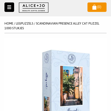
(
0
)
Naar
menu
NIEUW
NIEUWSBRIEF
HOME
/
LEGPUZZELS
/
SCANDINAVIAN PRESENCE ALLEY CAT PUZZEL
Wil je als eerste op de hoogste zijn van het laatste nieuws en
1000 STUKJES
SALE
aanbiedingen?
KAARSEN
WAX MELTS
STATIONERY
AANMELDEN
KLEUREN
LEGPUZZELS
KADO
MAKE UP ACCESSOIRES
VERZORGING