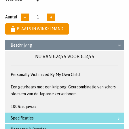
sterren
voorraad
Aantal
−
+
PLAATS IN WINKELMAND
Beschrijving
NU VAN €24,95 VOOR €14,95
Personally Victimized By My Own Child
Een geurkaars met een knipoog. Geurcombinatie van schors,
bloesem van de Japanse kersenboom.
100% sojawas
Specificaties