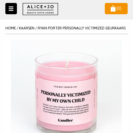
(
0
)
Naar
menu
NIEUW
NIEUWSBRIEF
HOME
/
KAARSEN
/
RYAN PORTER PERSONALLY VICTIMIZED GEURKAARS
Wil je als eerste op de hoogste zijn van het laatste nieuws en
SALE
aanbiedingen?
KAARSEN
WAX MELTS
STATIONERY
AANMELDEN
KLEUREN
LEGPUZZELS
KADO
MAKE UP ACCESSOIRES
VERZORGING