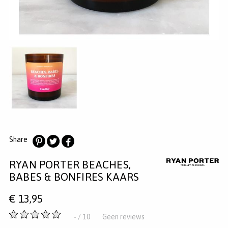
MERKEN
INLOGGEN
REGISTREREN
HELP
KLANTENSERVICE
Zoeken
Share
Deel
Deel
Deel
RYAN PORTER BEACHES,
op
op
op
Pinterest
Twitter
Facebook
BABES & BONFIRES KAARS
€
13,95
-
-
/ 10
Geen reviews
van