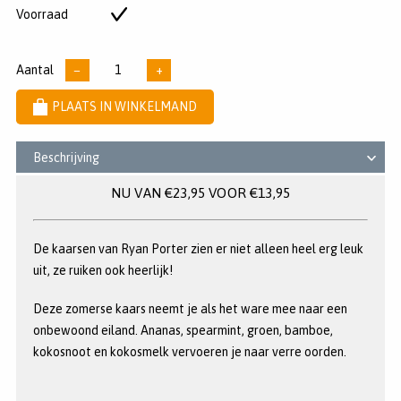
5
Voorraad
Op
sterren
voorraad
Aantal
−
+
PLAATS IN WINKELMAND
Beschrijving
NU VAN €23,95 VOOR €13,95
De kaarsen van Ryan Porter zien er niet alleen heel erg leuk
uit, ze ruiken ook heerlijk!
Deze zomerse kaars neemt je als het ware mee naar een
onbewoond eiland. Ananas, spearmint, groen, bamboe,
kokosnoot en kokosmelk vervoeren je naar verre oorden.