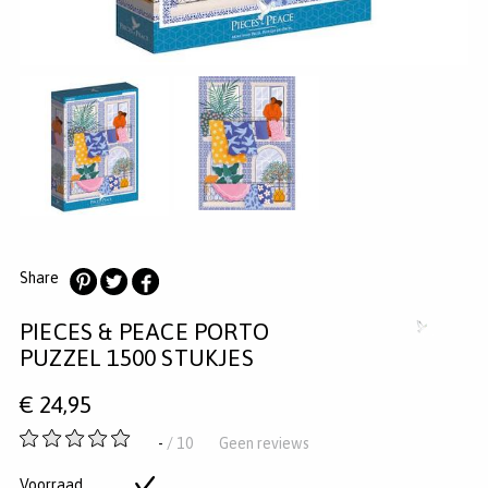
MERKEN
INLOGGEN
REGISTREREN
HELP
KLANTENSERVICE
Zoeken
Share
Deel
Deel
Deel
PIECES & PEACE PORTO
op
op
op
Pinterest
Twitter
Facebook
PUZZEL 1500 STUKJES
€
24,95
-
-
/ 10
Geen reviews
van
5
Voorraad
Op