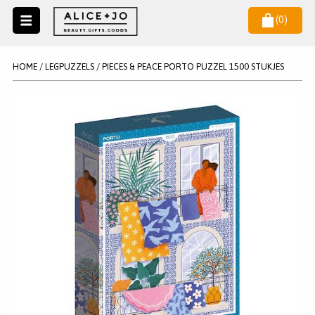
(
0
)
Naar
menu
NIEUW
NIEUWSBRIEF
HOME
/
LEGPUZZELS
/
PIECES & PEACE PORTO PUZZEL 1500 STUKJES
Wil je als eerste op de hoogste zijn van het laatste nieuws en
SALE
aanbiedingen?
KAARSEN
WAX MELTS
STATIONERY
AANMELDEN
KLEUREN
LEGPUZZELS
KADO
MAKE UP ACCESSOIRES
VERZORGING