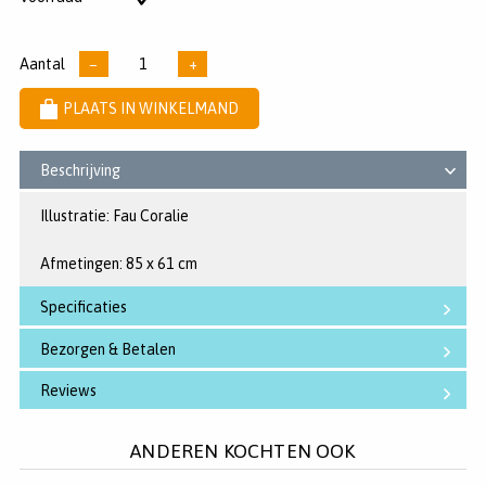
sterren
voorraad
Aantal
−
+
PLAATS IN WINKELMAND
Beschrijving
Illustratie: Fau Coralie
Afmetingen: 85 x 61 cm
Specificaties
Bezorgen & Betalen
Reviews
ANDEREN KOCHTEN OOK