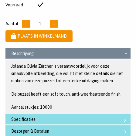
5
Voorraad
Op
sterren
voorraad
Aantal
−
+
PLAATS IN WINKELMAND
Beschrijving
Jolanda Olivia Zúrcher is verantwoordelijk voor deze
smaakvolle afbeelding, die vol zit met kleine details die het
maken van deze puzzel tot een leuke uitdaging maken.
De puzzel heeft een soft touch, anti-weerkaatsende finish.
Aantal stukjes: 10000
Specificaties
Bezorgen & Betalen