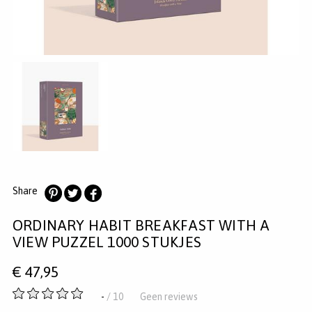
MERKEN
INLOGGEN
REGISTREREN
HELP
KLANTENSERVICE
Zoeken
Share
Deel
Deel
Deel
ORDINARY HABIT BREAKFAST WITH A
op
op
op
Pinterest
Twitter
Facebook
VIEW PUZZEL 1000 STUKJES
€
47,95
-
-
/ 10
Geen reviews
van