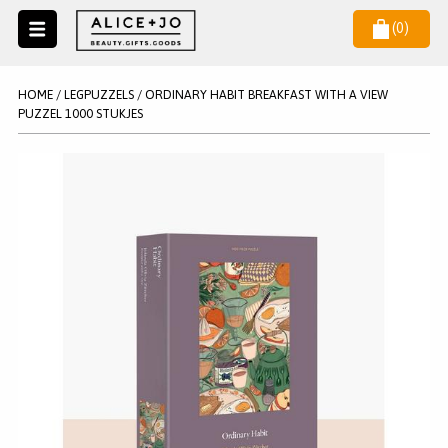
(
0
)
Naar
menu
NIEUW
NIEUWSBRIEF
HOME
/
LEGPUZZELS
/
ORDINARY HABIT BREAKFAST WITH A VIEW
Wil je als eerste op de hoogste zijn van het laatste nieuws en
PUZZEL 1000 STUKJES
SALE
aanbiedingen?
KAARSEN
WAX MELTS
STATIONERY
AANMELDEN
KLEUREN
LEGPUZZELS
KADO
MAKE UP ACCESSOIRES
VERZORGING