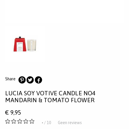
MERKEN
INLOGGEN
REGISTREREN
HELP
KLANTENSERVICE
Zoeken
Share
Deel
Deel
Deel
LUCIA SOY VOTIVE CANDLE NO4
op
op
op
Pinterest
Twitter
Facebook
MANDARIN & TOMATO FLOWER
€
9,95
-
-
/ 10
Geen reviews
van