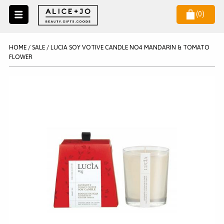
(
0
)
Naar
menu
NIEUW
NIEUWSBRIEF
HOME
/
SALE
/
LUCIA SOY VOTIVE CANDLE NO4 MANDARIN & TOMATO
Wil je als eerste op de hoogste zijn van het laatste nieuws en
FLOWER
SALE
aanbiedingen?
KAARSEN
WAX MELTS
STATIONERY
AANMELDEN
KLEUREN
LEGPUZZELS
KADO
MAKE UP ACCESSOIRES
VERZORGING