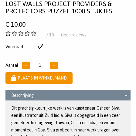
LOST WALLS PROJECT PROVIDERS &
op
op
op
Pinterest
Twitter
Facebook
PROTECTORS PUZZEL 1000 STUKJES
€
10,00
-
-
/ 10
Geen reviews
van
5
Voorraad
Op
sterren
voorraad
Aantal
−
+
PLAATS IN WINKELMAND
Beschrijving
Dit prachtig kleurrijke werk is van kunstenaar Osheen Siva,
een illustrator uit Zuid India. Siva is opgegroeid in een zeer
gemeleerde omgeving: Taiwan, China en India, en woont
momenteel in Goa. Siva probeert in haar werk vragen over