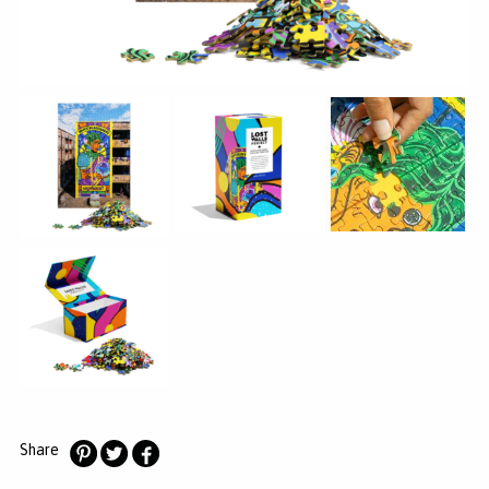
MERKEN
INLOGGEN
REGISTREREN
HELP
KLANTENSERVICE
Zoeken
Share
Deel
Deel
Deel