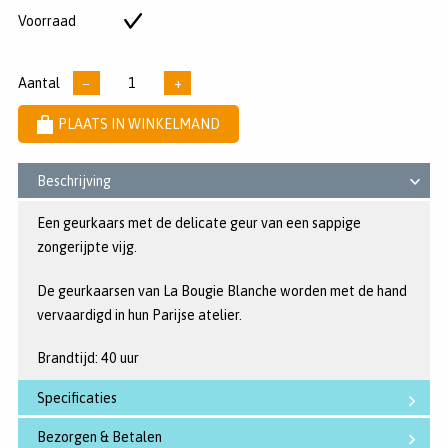
5
Voorraad
Op
sterren
voorraad
Aantal
−
+
PLAATS IN WINKELMAND
Beschrijving
Een geurkaars met de delicate geur van een sappige
zongerijpte vijg.
De geurkaarsen van La Bougie Blanche worden met de hand
vervaardigd in hun Parijse atelier.
Brandtijd: 40 uur
Specificaties
Bezorgen & Betalen