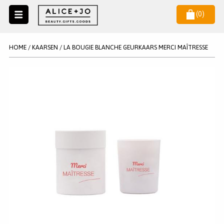
(
0
)
Naar
menu
NIEUW
NIEUWSBRIEF
HOME
/
KAARSEN
/
LA BOUGIE BLANCHE GEURKAARS MERCI MAÎTRESSE
Wil je als eerste op de hoogste zijn van het laatste nieuws en
SALE
aanbiedingen?
KAARSEN
WAX MELTS
STATIONERY
AANMELDEN
KLEUREN
LEGPUZZELS
KADO
MAKE UP ACCESSOIRES
VERZORGING