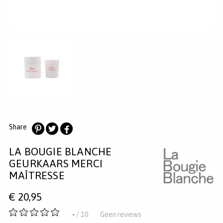
MERKEN
INLOGGEN
REGISTREREN
HELP
KLANTENSERVICE
Zoeken
Share
Deel
Deel
Deel
LA BOUGIE BLANCHE
op
op
op
Pinterest
Twitter
Facebook
GEURKAARS MERCI
MAÎTRESSE
€
20,95
-
-
/ 10
Geen reviews
van