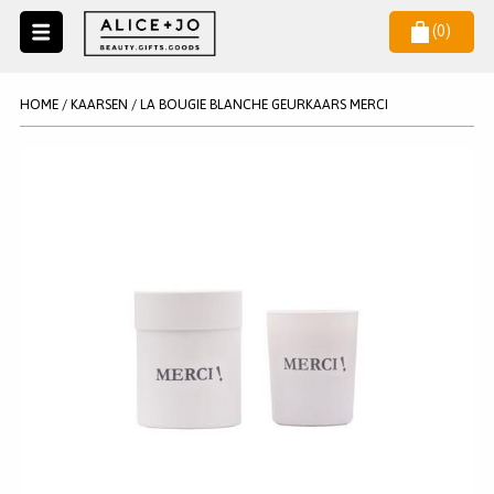
(
0
)
Naar
menu
NIEUW
NIEUWSBRIEF
HOME
/
KAARSEN
/
LA BOUGIE BLANCHE GEURKAARS MERCI
Wil je als eerste op de hoogste zijn van het laatste nieuws en
SALE
aanbiedingen?
KAARSEN
WAX MELTS
STATIONERY
AANMELDEN
KLEUREN
LEGPUZZELS
KADO
MAKE UP ACCESSOIRES
VERZORGING