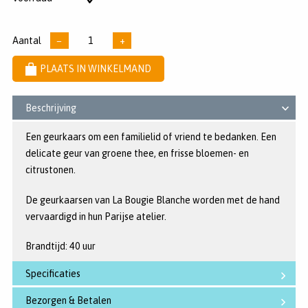
sterren
voorraad
Aantal
−
+
PLAATS IN WINKELMAND
Beschrijving
Een geurkaars om een familielid of vriend te bedanken. Een
delicate geur van groene thee, en frisse bloemen- en
citrustonen.
De geurkaarsen van La Bougie Blanche worden met de hand
vervaardigd in hun Parijse atelier.
Brandtijd: 40 uur
Specificaties
Bezorgen & Betalen