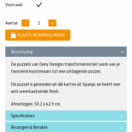
5
Voorraad
Op
sterren
voorraad
Aantal
−
+
PLAATS IN WINKELMAND
Beschrijving
De puzzels van Deny Designs transformeren het werk van je
favoriete kunstenaars tot een uitdagende puzzel.
De puzzel is gesneden uit dik karton uit Spanje, en heeft een
anti-weerkaatsende finish.
Afmetingen: 50.2 x 62.9 cm
Specificaties
Bezorgen & Betalen