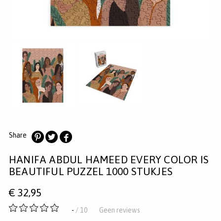
MERKEN
INLOGGEN
REGISTREREN
HELP
KLANTENSERVICE
Zoeken
Share
Deel
Deel
Deel
HANIFA ABDUL HAMEED EVERY COLOR IS
op
op
op
Pinterest
Twitter
Facebook
BEAUTIFUL PUZZEL 1000 STUKJES
€
32,95
-
-
/ 10
Geen reviews
van