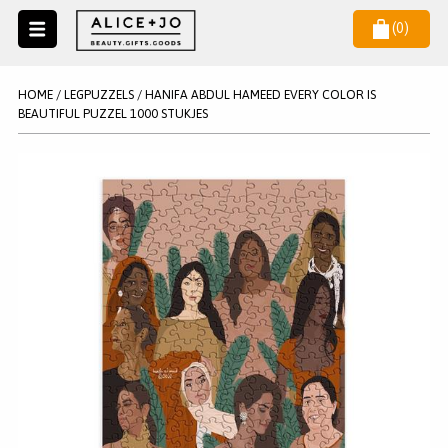
(
0
)
Naar
menu
NIEUW
NIEUWSBRIEF
HOME
/
LEGPUZZELS
/
HANIFA ABDUL HAMEED EVERY COLOR IS
Wil je als eerste op de hoogste zijn van het laatste nieuws en
BEAUTIFUL PUZZEL 1000 STUKJES
SALE
aanbiedingen?
KAARSEN
WAX MELTS
STATIONERY
AANMELDEN
KLEUREN
LEGPUZZELS
KADO
MAKE UP ACCESSOIRES
VERZORGING