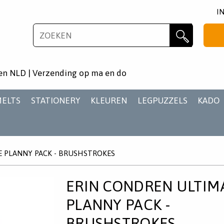
I
NIEUWSBRIEF
Zoeken
Wil je als eerste op de hoogste zijn van het laatste
en NLD | Verzending op ma en do
nieuws en aanbiedingen?
MELTS
STATIONERY
KLEUREN
LEGPUZZELS
KADO
E PLANNY PACK - BRUSHSTROKES
AANMELDEN
ERIN CONDREN ULTIM
PLANNY PACK -
BRUSHSTROKES