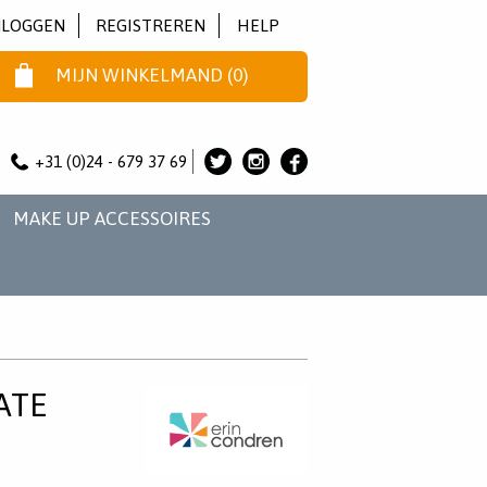
NLOGGEN
REGISTREREN
HELP
MIJN WINKELMAND
(
0
)
+31 (0)24 - 679 37 69
ALICE
ALICE
ALICE
&
&
&
MAKE UP ACCESSOIRES
JO
JO
JO
OP
OP
OP
TWITTER
INSTAGRAM
FACEBOOK
ATE