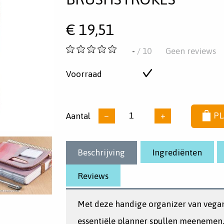
€
19,51
-
-
/ 10
Geen reviews
van
5
Voorraad
Op
sterren
voorraad
Aantal
−
+
PL
Beschrijving
Ingrediënten
Reviews
Met deze handige organizer van vegan 
essentiële planner spullen meenemen. 