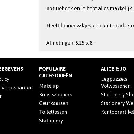
notitieboek en je hebt alles makkelijk 
Heeft binnenvakjes, een buitenvak en 
Afmetingen: 5.25"x 8"
SGEGEVENS
POPULAIRE
ALICE & JO
CATEGORIEËN
olicy
Legpuzzels
Make up
Volwassenen
 Voorwaarden
Kunstwimpers
Stationery Sh
r
Geurkaarsen
Stationery W
Toilettassen
Kantoorartike
Stationery