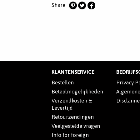
Share
Deel
Deel
Deel
op
op
op
Pinterest
Twitter
Facebook
KLANTENSERVICE
BEDRIJF
Bestellen
Privacy P
Betaalmogelijkheden
Algemene
Verzendkosten &
Disclaime
Levertijd
Retourzendingen
Veelgestelde vragen
Info for foreign