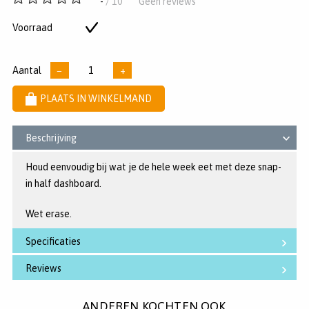
-
/ 10
Geen reviews
van
5
Voorraad
Op
sterren
voorraad
Aantal
−
+
PLAATS IN WINKELMAND
Beschrijving
Houd eenvoudig bij wat je de hele week eet met deze snap-
in half dashboard.
Wet erase.
Specificaties
Reviews
ANDEREN KOCHTEN OOK