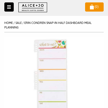
(
0
)
Naar
menu
NIEUW
NIEUWSBRIEF
HOME
/
SALE
/
ERIN CONDREN SNAP-IN HALF DASHBOARD MEAL
Wil je als eerste op de hoogste zijn van het laatste nieuws en
PLANNING
SALE
aanbiedingen?
KAARSEN
WAX MELTS
STATIONERY
AANMELDEN
KLEUREN
LEGPUZZELS
KADO
MAKE UP ACCESSOIRES
VERZORGING