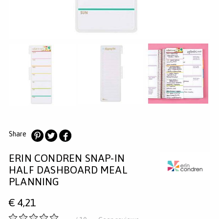
MERKEN
INLOGGEN
REGISTREREN
HELP
KLANTENSERVICE
Zoeken
Share
Deel
Deel
Deel
ERIN CONDREN SNAP-IN
op
op
op
Pinterest
Twitter
Facebook
HALF DASHBOARD MEAL
PLANNING
€
4,21
-