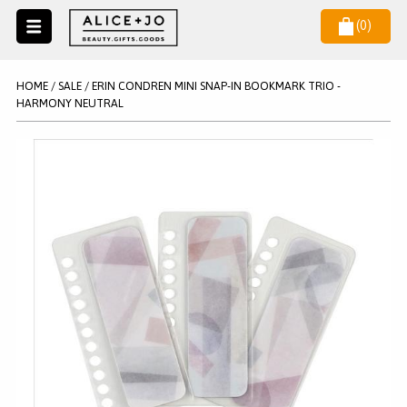
(
0
)
Naar
menu
NIEUW
NIEUWSBRIEF
HOME
/
SALE
/
ERIN CONDREN MINI SNAP-IN BOOKMARK TRIO -
Wil je als eerste op de hoogste zijn van het laatste nieuws en
HARMONY NEUTRAL
SALE
aanbiedingen?
KAARSEN
WAX MELTS
STATIONERY
AANMELDEN
KLEUREN
LEGPUZZELS
KADO
MAKE UP ACCESSOIRES
VERZORGING