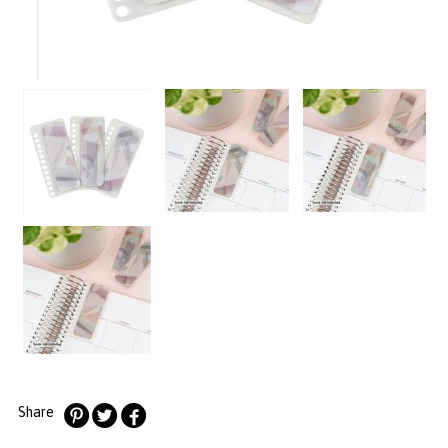
MERKEN
INLOGGEN
REGISTREREN
HELP
KLANTENSERVICE
Zoeken
Share
Deel
Deel
Deel