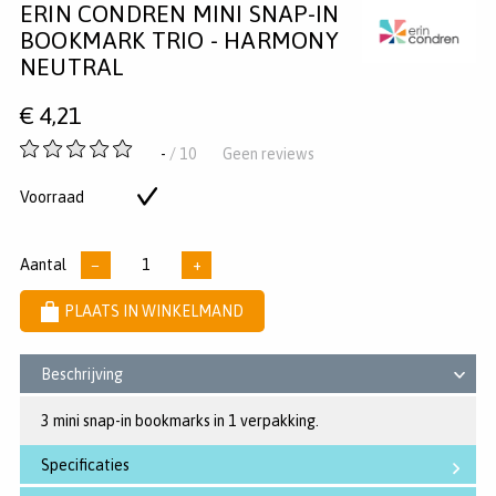
ERIN CONDREN MINI SNAP-IN
op
op
op
Pinterest
Twitter
Facebook
BOOKMARK TRIO - HARMONY
NEUTRAL
€
4,21
-
-
/ 10
Geen reviews
van
5
Voorraad
Op
sterren
voorraad
Aantal
−
+
PLAATS IN WINKELMAND
Beschrijving
3 mini snap-in bookmarks in 1 verpakking.
Specificaties